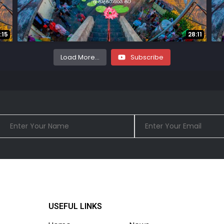
:15
28:11
Load More...
Subscribe
USEFUL LINKS