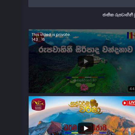
ජාතික රූපවාහිනී 
This video is private.
143
16
44
...
52
5