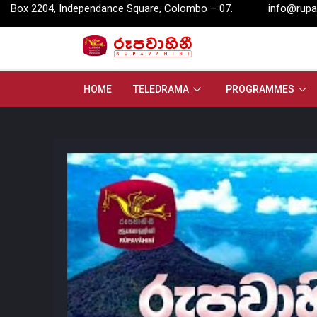
nce Square, Colombo – 07.
info@rupavahini.lk
P.O. Box
HOME
TELEDRAMA
PROGRAMMES