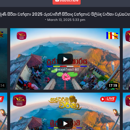
Subscribe
මුණි සිරිපා වන්දනා 2025 රුපවාහිනී සිරිපාද වන්දනාව පිලිබඳ වාර්තා වැ
March 13, 2025 5:33 pm
...
14
1
4
:14
17:19
...
42
5
67