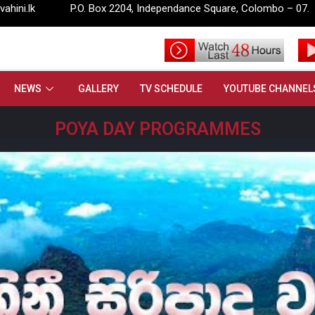
 2204, Independance Square, Colombo – 07.
info@rupavahini.l
NEWS
GALLERY
TV SCHEDULE
YOUTUBE CHANNEL
POYA DAY PROGRAMMES