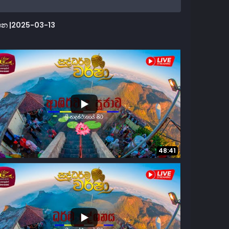
ඩසටහන |2025-03-13
...
3
4
48:41
...
7